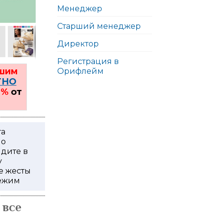
Менеджер
2
Старший менеджер
Директор
Регистрация в
ьшим
Орифлейм
ТНО
0%
от
га
по
йдите в
у
е жесты
режим
 все