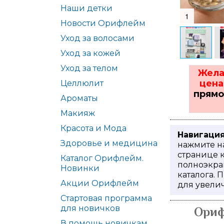
Наши детки
1
Новости Орифлейм
Уход за волосами
Уход за кожей
Уход за телом
Жела
цен
Целлюлит
прямо
Ароматы
Макияж
Красота и Мода
Навигация
Здоровье и медицина
нажмите на
странице к
Каталог Орифлейм.
полноэкра
Новинки
каталога. 
Акции Орифлейм
для увели
Стартовая программа
для новичков
Ориф
В помощь новичкам