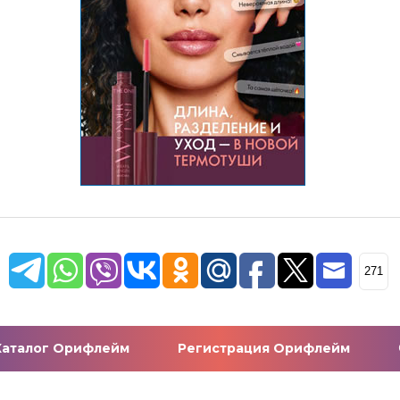
271
Каталог Орифлейм
Регистрация Орифлейм