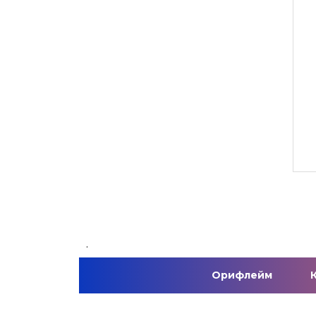
.
Орифлейм