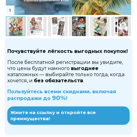
1
Почувствуйте лёгкость выгодных покупок!
После бесплатной регистрации вы увидите,
что цены будут намного
выгоднее
каталожных — выбирайте только тогда, когда
хочется, и
без обязательств
.
Пользуйтесь всеми скидками, включая
90%
распродажи до
!
Жмите на ссылку и откройте все
преимущества!