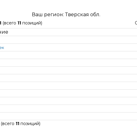
Ваш регион: Тверская обл.
1
(всего
11
позиций)
ние
ек
(всего
11
позиций)